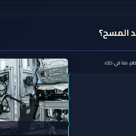
د المسح؟
ظم، بما في ذلك: