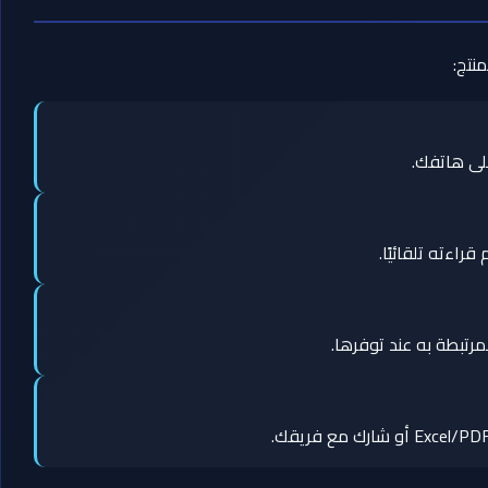
منتج:
لى هاتفك.
راءته تلقائيًا.