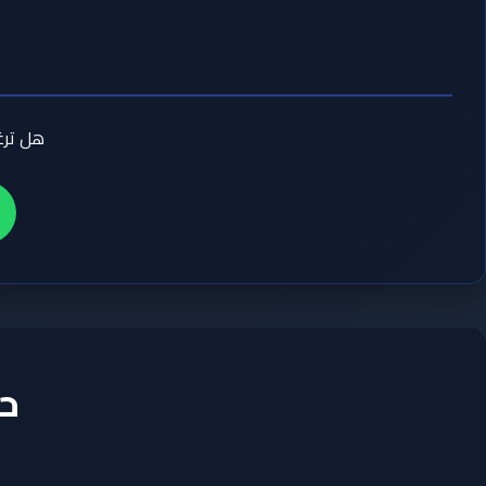
هل ترغب بتجربة
حم