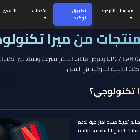
معلومات الباركود
تطبيق
الخدمات
التسعير
توكيد
منتجات من ميرا تكنولو
حل احترافي لمسح UPC / EAN (GTIN) وعرض بيانات المنتج بسرعة ودقة.
ية الدولية للباركود في اليمن.
را تكنولوجي؟
صانع تجربة مسح احترافية تدعم
انات المنتج الأساسية، وإتاحة