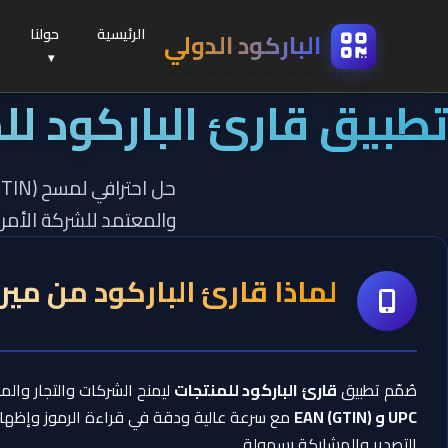
الرئيسية
حولنا
الباركود
الدولي
تطبيق قارئ الباركود لل
والمعتمد للشركة الأمريك
لماذا قارئ الباركود من مي
صُمّم تطبيق
قارئ الباركود للمنتجات
ليمنح الشركات والتجار والم
UPC و EAN (GTIN)
مع سرعة عالية ودقة في قراءة الرموز وإظهار بي
التصدير والمشاركة بسهولة.