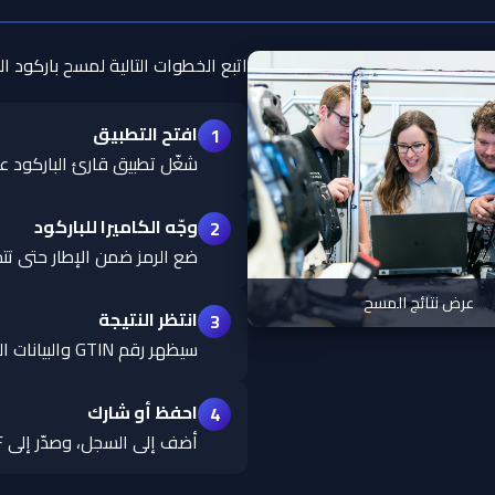
اتبع الخطوات التالية لمسح باركود ال
افتح التطبيق
1
شغّل تطبيق قارئ الباركود ع
وجّه الكاميرا للباركود
2
ضع الرمز ضمن الإطار حتى تتم ق
عرض نتائج المسح
انتظر النتيجة
3
سيظهر رقم GTIN والبيانات المرتبطة به عند توفرها.
احفظ أو شارك
4
أضف إلى السجل، وصدّر إلى Excel/PDF أو شارك مع فريقك.