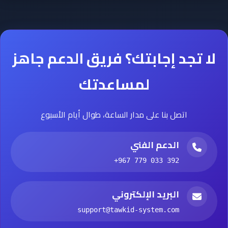
نعم، كل رمز باركود يحتوي على بادئة رقمية تحدد بلد تسجيله.
مثلًا: البادئة 629 للإمارات، 600 لجنوب أفريقيا، وغيرها. البادئة
الخاصة بك ستعكس بلد التسجيل في الشركة الأم.
لا تجد إجابتك؟ فريق الدعم جاهز
لمساعدتك
اتصل بنا على مدار الساعة، طوال أيام الأسبوع
الدعم الفني
+967 779 033 392
البريد الإلكتروني
support@tawkid-system.com