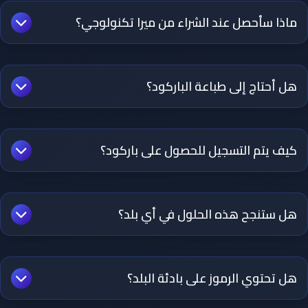
لديك 10 منتجات مميزة (مثل عصائر بنكهات مختلفة)، ستحتاج إلى
ماذا سأحصل عند الشراء من ميرا تكنولوجي؟
10 باركودات، وهكذا.
تحصل على: باركود دولي رسمي مسجل باسمك، شهادة توثيق
إلكترونية، ملفات جاهزة للطباعة، دعم فني مجاني، وضمان
هل أحتاج إلى طباعة الباركود؟
عالمي مدى الحياة للرموز.
يمكنك استخدام ملفات الباركود رقميًا (على المتاجر الإلكترونية
مثلاً) أو طباعتها مباشرة على عبوات المنتجات وملصقات التغليف.
كيف يتم التسجيل للحصول على باركود؟
الأمر يعتمد على احتياجاتك.
خطوات التسجيل بسيطة: 1) فتح حساب لدينا. 2) إدخال بيانات
شركتك ومنتجاتك. 3) اختيار الحزمة المناسبة. 4) استلام الباركود
هل ستنجح هذه الحلول في أي بلد؟
والملفات فورًا عبر البريد الإلكتروني.
نعم. جميع الباركودات الصادرة من ميرا تكنولوجي معترف بها
في أي دولة حول العالم. حيث تعتمدها المتاجر العالمية
هل تحتوي الرموز على بادئة البلد؟
والجمارك والهيئات الرسمية.