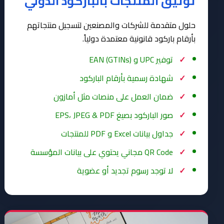
توثيق المنتجات بالباركود الدولي
حلول متقدمة للشركات والمصنعين لتسجيل منتجاتهم
بأرقام باركود قانونية معتمدة دولياً.
توفير UPC و EAN (GTINs)
شهادة رسمية بأرقام الباركود
ضمان العمل على منصات مثل أمازون
صور الباركود بصيغ EPS، JPEG & PDF
جداول بيانات Excel و PDF للمنتجات
QR Code مجاني يحتوي على بيانات المؤسسة
لا توجد رسوم تجديد أو عضوية