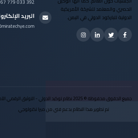
الجنسيات حول العالم. كما أنها الوكيل
67 779 033 392
الحصري والمعتمد للشركة الأمريكية
البريد الإلكترو
الدولية للباركود الدولي في اليمن.
@miratechye.com
جميع الحقوق محفوظة © 2025 نظام توكيد الدولي - التوثيق الرقمي الآمن
تم تطوير هذا النظام بدعم فني من ميرا تكنولوجي